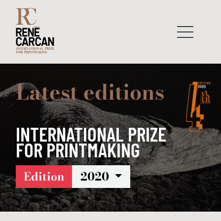
Skip to content
Latest editions
– EDITION 2020
INTERNATIONAL PRIZE
FOR PRINTMAKING
Edition
2020