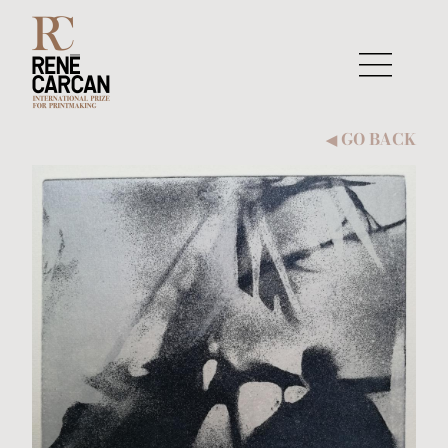
Skip to content
GO BACK
◀︎