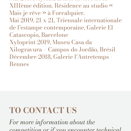
XIIIème édition. Résidence au studio «
Mais je rêve » à Forcalquier.
Mai 2019, 21 x 21, Triennale internationale
de l’estampe contemporaine, Galerie El
Catascopio, Barcelone
Xyloprint 2019, Museu Casa da
Xilogravura – Campos do Jordão, Brésil
Décembre 2018, Galerie l'Antretemps -
Rennes
TO CONTACT US
For more information about the
competition or if you encounter technical