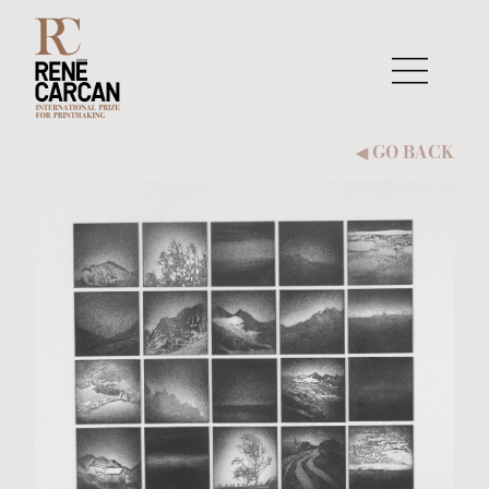
Skip to content
GO BACK
◀︎