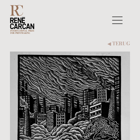
Naar inhoud
TERUG
◀︎