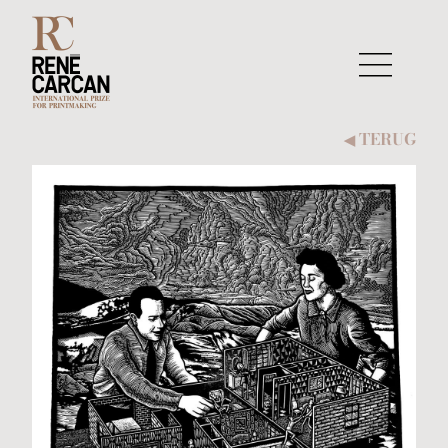
Naar inhoud
TERUG
◀︎