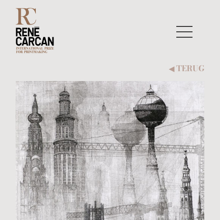
Naar inhoud
TERUG
◀︎