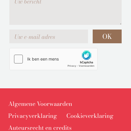
Uw e-mail adres
OK
Algemene Voorwaarden
Privacyverklaring
Cookieverklaring
Auteursrecht en credits