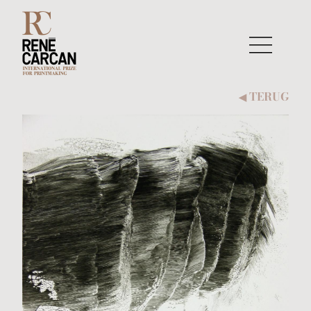
Naar inhoud
TERUG
◀︎