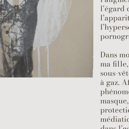
l’égard 
l’appar
l’hypers
pornogr
Dans mon
ma fille
sous-vê
à gaz. A
phénomèn
masque,
protecti
médiatiq
dans l’e