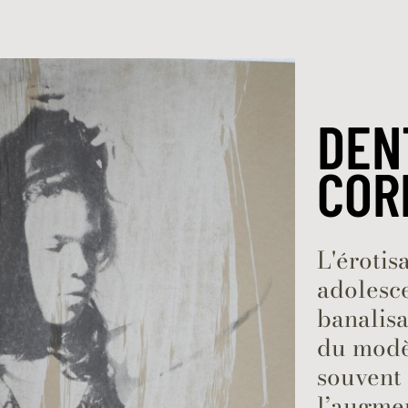
Naar inhoud
DEN
COR
L'érotis
adolesce
banalisa
du modè
souvent 
l’augmen