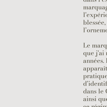
marquage
l'expéri
blessée,
l’orneme
Le marq
que j'ai
années. 
apparaî
pratique
d’identi
dans le 
ainsi qu
ce régim