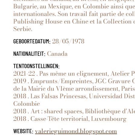
Bulgarie, au Mexique, en Colombie ainsi que
internationales. Son travail fait partie de 
Publishing House en Chine et la Collection 
Serbie.
28/05/1978
GEBOORTEDATUM:
Canada
NATIONALITEIT:
TENTOONSTELLINGEN:
2021-22 . Pas même un clignement, Atelier P
2019 . Emprunts/Empreintes, JGC Gravure 
de la Mairie du VIème arrondissement, Paris
2018 . Las Falsas Princesas, Universidad Dist
Colombie
2018 . Art : shared spaces, Bibliothèque d’A
2018 . Casse-Tête territorial, Luxembourg
valerieguimond.blogspot.com
WEBSITE: