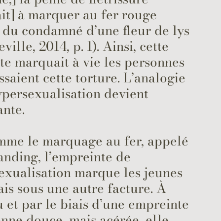
ait] à marquer au fer rouge
 du condamné d’une fleur de lys
ille, 2014, p. 1). Ainsi, cette
e marquait à vie les personnes
ssaient cette torture. L’analogie
ypersexualisation devient
ante.
mme le marquage au fer, appelé
anding, l’empreinte de
exualisation marque les jeunes
mais sous une autre facture. À
u et par le biais d’une empreinte
nne douce, mais acérée, elle