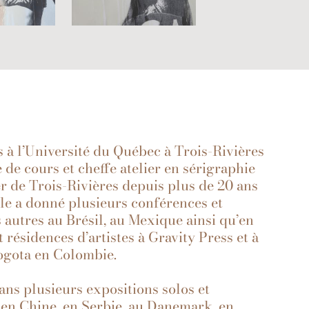
 à l’Université du Québec à Trois-Rivières
de cours et cheffe atelier en sérigraphie
r de Trois-Rivières depuis plus de 20 ans
elle a donné plusieurs conférences et
 autres au Brésil, au Mexique ainsi qu’en
 résidences d’artistes à Gravity Press et à
ogota en Colombie.
ans plusieurs expositions solos et
 en Chine, en Serbie, au Danemark, en