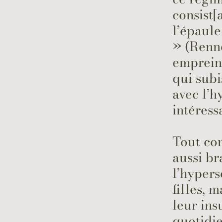
consist[
l’épaule
» (Rennev
empreint
qui subi
avec l’h
intéress
Tout co
aussi br
l’hypers
filles, 
leur ins
quotidie