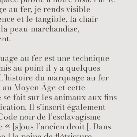
 au fer, je rends visible
ence et le tangible, la chair
 la peau-marchandise,
nt.
uage au fer est une technique
 mis au point il y a quelques
L’histoire du marquage au fer
t au Moyen Âge et cette
 se fait sur les animaux aux fins
fication. Il s’inscrit également
Code noir de l’esclavagisme
e « [s]ous l’ancien droit [. Dans
e,] la peine de flétrissure