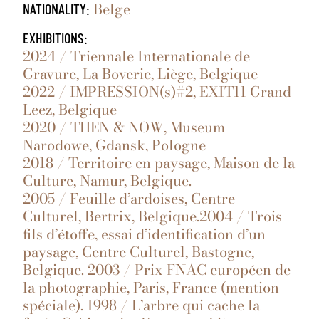
Belge
NATIONALITY:
EXHIBITIONS:
2024 / Triennale Internationale de
Gravure, La Boverie, Liège, Belgique
2022 / IMPRESSION(s)#2, EXIT11 Grand-
Leez, Belgique
2020 / THEN & NOW, Museum
Narodowe, Gdansk, Pologne
2018 / Territoire en paysage, Maison de la
Culture, Namur, Belgique.
2005 / Feuille d’ardoises, Centre
Culturel, Bertrix, Belgique.2004 / Trois
fils d’étoffe, essai d’identification d’un
paysage, Centre Culturel, Bastogne,
Belgique. 2003 / Prix FNAC européen de
la photographie, Paris, France (mention
spéciale). 1998 / L’arbre qui cache la