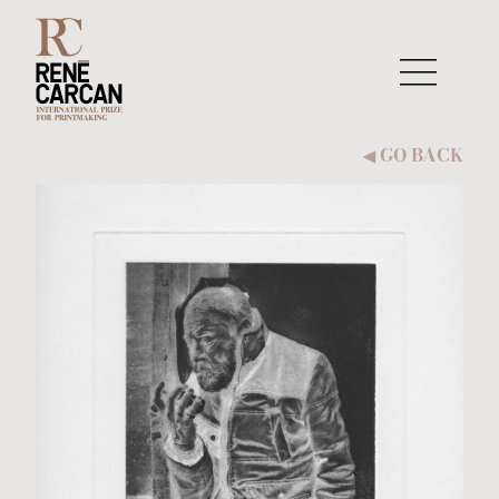
Skip to content
GO BACK
◀︎