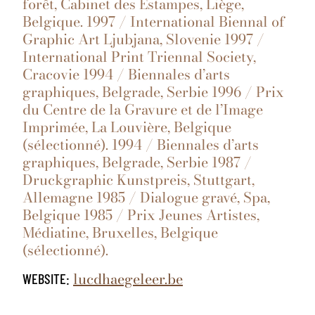
forêt, Cabinet des Estampes, Liège,
Belgique. 1997 / International Biennal of
Graphic Art Ljubjana, Slovenie 1997 /
International Print Triennal Society,
Cracovie 1994 / Biennales d’arts
graphiques, Belgrade, Serbie 1996 / Prix
du Centre de la Gravure et de l’Image
Imprimée, La Louvière, Belgique
(sélectionné). 1994 / Biennales d’arts
graphiques, Belgrade, Serbie 1987 /
Druckgraphic Kunstpreis, Stuttgart,
Allemagne 1985 / Dialogue gravé, Spa,
Belgique 1985 / Prix Jeunes Artistes,
Médiatine, Bruxelles, Belgique
(sélectionné).
lucdhaegeleer.be
WEBSITE: