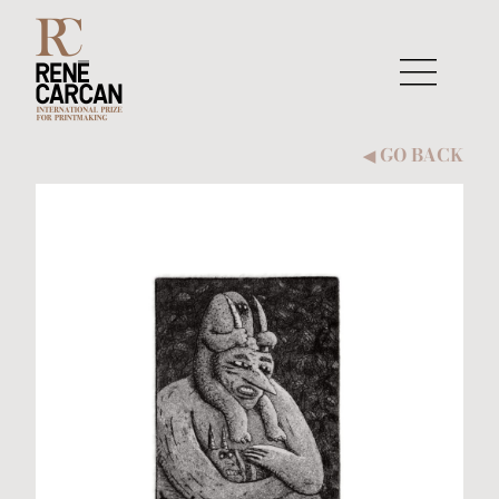
Skip to content
GO BACK
◀︎