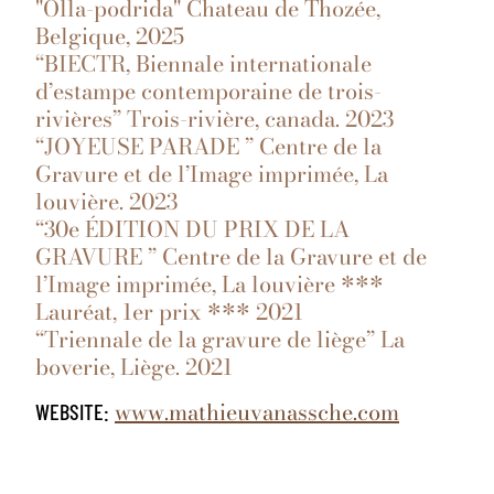
"Olla-podrida" Chateau de Thozée,
Belgique, 2025
“BIECTR, Biennale internationale
d’estampe contemporaine de trois-
rivières” Trois-rivière, canada. 2023
“JOYEUSE PARADE ” Centre de la
Gravure et de l’Image imprimée, La
louvière. 2023
“30e ÉDITION DU PRIX DE LA
GRAVURE ” Centre de la Gravure et de
l’Image imprimée, La louvière ***
Lauréat, 1er prix *** 2021
“Triennale de la gravure de liège” La
boverie, Liège. 2021
www.mathieuvanassche.com
WEBSITE: