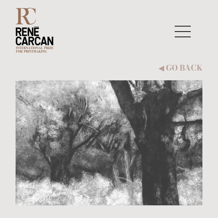
Skip to content
GO BACK
◀︎