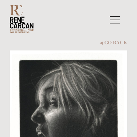
Skip to content
GO BACK
◀︎