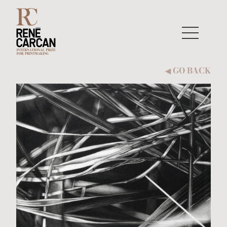
Skip to content
GO BACK
◀︎