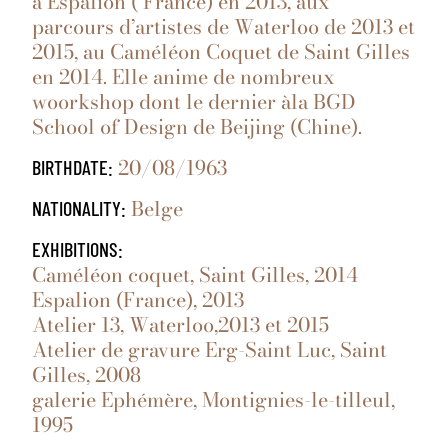
à Espalion ( France) en 2013, aux
parcours d’artistes de Waterloo de 2013 et
2015, au Caméléon Coquet de Saint Gilles
en 2014. Elle anime de nombreux
woorkshop dont le dernier àla BGD
School of Design de Beijing (Chine).
20/08/1963
BIRTHDATE:
Belge
NATIONALITY:
EXHIBITIONS:
Caméléon coquet, Saint Gilles, 2014
Espalion (France), 2013
Atelier 13, Waterloo,2013 et 2015
Atelier de gravure Erg-Saint Luc, Saint
Gilles, 2008
galerie Ephémère, Montignies-le-tilleul,
1995