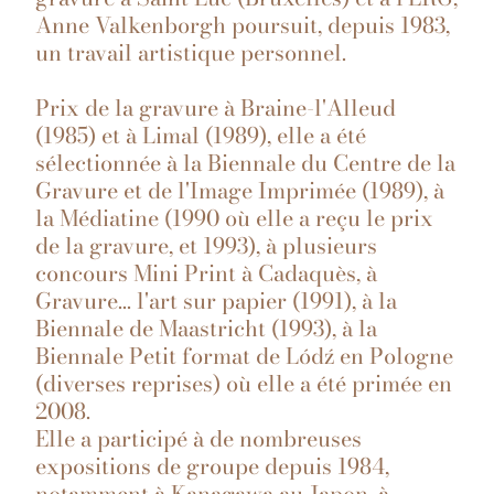
Anne Valkenborgh poursuit, depuis 1983,
un travail artistique personnel.
Prix de la gravure à Braine-l'Alleud
(1985) et à Limal (1989), elle a été
sélectionnée à la Biennale du Centre de la
Gravure et de l'Image Imprimée (1989), à
la Médiatine (1990 où elle a reçu le prix
de la gravure, et 1993), à plusieurs
concours Mini Print à Cadaquès, à
Gravure… l'art sur papier (1991), à la
Biennale de Maastricht (1993), à la
Biennale Petit format de Lódź en Pologne
(diverses reprises) où elle a été primée en
2008.
Elle a participé à de nombreuses
expositions de groupe depuis 1984,
notamment à Kanagawa au Japon, à