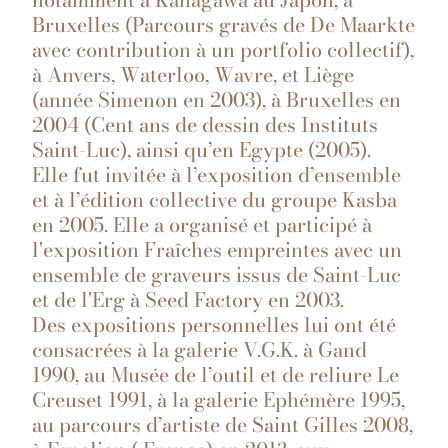
Bruxelles (Parcours gravés de De Maarkte
avec contribution à un portfolio collectif),
à Anvers, Waterloo, Wavre, et Liège
(année Simenon en 2003), à Bruxelles en
2004 (Cent ans de dessin des Instituts
Saint-Luc), ainsi qu’en Egypte (2005).
Elle fut invitée à l’exposition d’ensemble
et à l’édition collective du groupe Kasba
en 2005. Elle a organisé et participé à
l'exposition Fraîches empreintes avec un
ensemble de graveurs issus de Saint-Luc
et de l'Erg à Seed Factory en 2003.
Des expositions personnelles lui ont été
consacrées à la galerie V.G.K. à Gand
1990, au Musée de l’outil et de reliure Le
Creuset 1991, à la galerie Ephémère 1995,
au parcours d’artiste de Saint Gilles 2008,