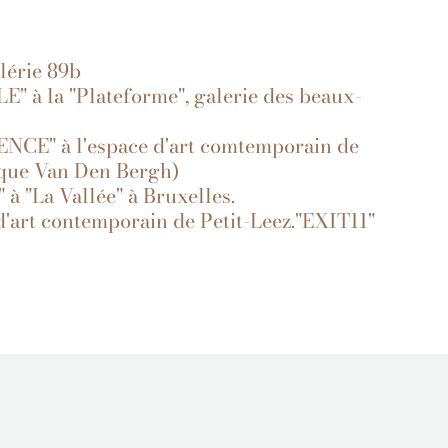
lérie 89b
E" à la "Plateforme", galerie des beaux-
NCE" à l'espace d'art comtemporain de
que Van Den Bergh)
 à "La Vallée" à Bruxelles.
 d'art contemporain de Petit-Leez."EXIT11"