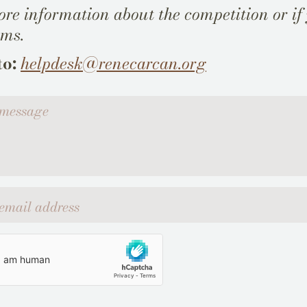
re information about the competition or if
ems.
to:
helpdesk@renecarcan.org
ssage
l address