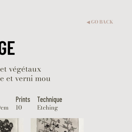
GO BACK
◀︎
GE
t végétaux
e et verni mou
Prints
Technique
9cm
10
Etching