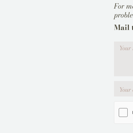
For mo
probl
Mail 
Votre me
Your emai