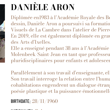
DANIÈLE ARON
Diplômée en1983 à l'Académie Royale des Bea
dessin, Danièle Aron a poursuivi sa formatio
Visuels de La Cambre dans l'atelier de Pierr
En 2019, elle est également diplômée en grav
des Arts d'Ixelles.
Elle a enseigné pendant 38 ans à l'Académie 
Molenbeek-Saint-Jean en tant que professeur
pluridisciplinaires pour enfants et adolescen
Parallèlement à son travail d'enseignante, ell
Son travail interroge la relation entre l'huma
cohabitations engendrent un dialogue étrange
poésie plastique et la puissance émotionnelle
28/11/1960
BIRTHDATE: