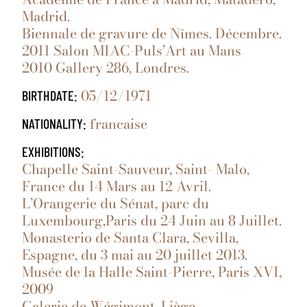
Madrid.
Biennale de gravure de Nîmes. Décembre.
2011 Salon MIAC-Puls’Art au Mans
2010 Gallery 286, Londres.
05/12/1971
BIRTHDATE:
francaise
NATIONALITY:
EXHIBITIONS:
Chapelle Saint-Sauveur, Saint- Malo,
France du 14 Mars au 12 Avril.
L’Orangerie du Sénat, parc du
Luxembourg,Paris du 24 Juin au 8 Juillet.
Monasterio de Santa Clara, Sevilla,
Espagne, du 3 mai au 20 juillet 2013.
Musée de la Halle Saint-Pierre, Paris XVI,
2009
Galerie de Wégimont, Liège,