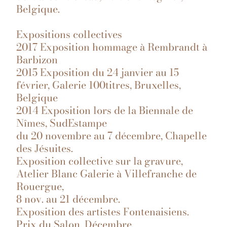
Belgique.
Expositions collectives
2017 Exposition hommage à Rembrandt à
Barbizon
2015 Exposition du 24 janvier au 15
février, Galerie 100titres, Bruxelles,
Belgique
2014 Exposition lors de la Biennale de
Nîmes, SudEstampe
du 20 novembre au 7 décembre, Chapelle
des Jésuites.
Exposition collective sur la gravure,
Atelier Blanc Galerie à Villefranche de
Rouergue,
8 nov. au 21 décembre.
Exposition des artistes Fontenaisiens.
Prix du Salon. Décembre.