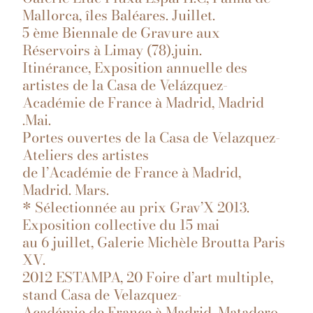
Mallorca, îles Baléares. Juillet.
5 ème Biennale de Gravure aux
Réservoirs à Limay (78).juin.
Itinérance, Exposition annuelle des
artistes de la Casa de Velázquez-
Académie de France à Madrid, Madrid
.Mai.
Portes ouvertes de la Casa de Velazquez-
Ateliers des artistes
de l’Académie de France à Madrid,
Madrid. Mars.
* Sélectionnée au prix Grav’X 2013.
Exposition collective du 15 mai
au 6 juillet, Galerie Michèle Broutta Paris
XV.
2012 ESTAMPA, 20 Foire d’art multiple,
stand Casa de Velazquez-
Académie de France à Madrid, Matadero,