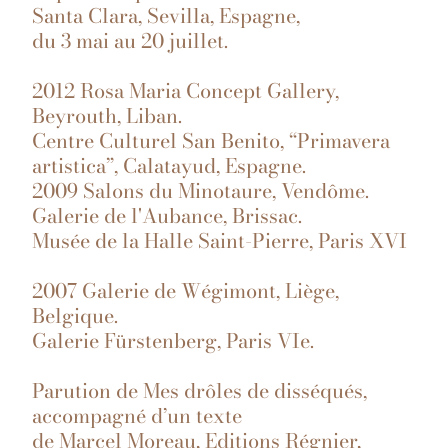
Santa Clara, Sevilla, Espagne,
du 3 mai au 20 juillet.
2012 Rosa Maria Concept Gallery,
Beyrouth, Liban.
Centre Culturel San Benito, “Primavera
artistica”, Calatayud, Espagne.
2009 Salons du Minotaure, Vendôme.
Galerie de l'Aubance, Brissac.
Musée de la Halle Saint-Pierre, Paris XVI
2007 Galerie de Wégimont, Liège,
Belgique.
Galerie Fürstenberg, Paris VIe.
Parution de Mes drôles de disséqués,
accompagné d’un texte
de Marcel Moreau, Editions Régnier,