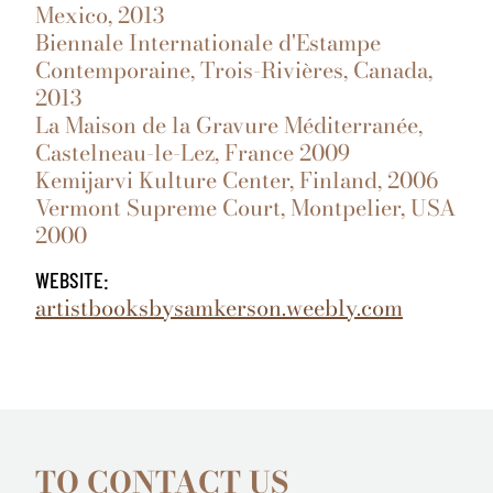
Mexico, 2013
Biennale Internationale d'Estampe
Contemporaine, Trois-Rivières, Canada,
2013
La Maison de la Gravure Méditerranée,
Castelneau-le-Lez, France 2009
Kemijarvi Kulture Center, Finland, 2006
Vermont Supreme Court, Montpelier, USA
2000
WEBSITE:
artistbooksbysamkerson.weebly.com
TO CONTACT US