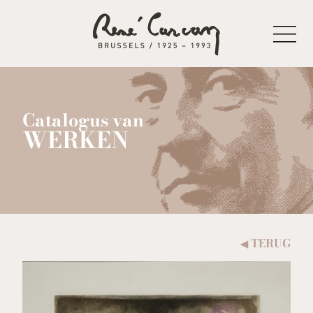
Naar inhoud
Catalogus van
WERKEN
TERUG
◀︎